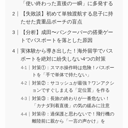
「使い終わった直後の一瞬」に多発する
【失敗談】初めて単独渡航する息子に持
たせた貴重品ポーチの盲点
【分析】成田〜バンクーバーの搭乗ゲー
トでパスポートを落とした原因
実体験から導き出した！海外留学でパス
ポートを絶対に紛失しない4つの対策
対策①：スマホ操作時は危険！パスポー
トを「手で単体で持たない」
対策②：サコッシュが最強？ワンアクシ
ョンですぐしまえる「定位置」を作る
対策③：長旅の終わりが一番危ない！
「カナダ到着直後」の気の緩みに注意
対策④：過保護と思わないで！飛行機の
離陸前に親から「一言の声かけ」を